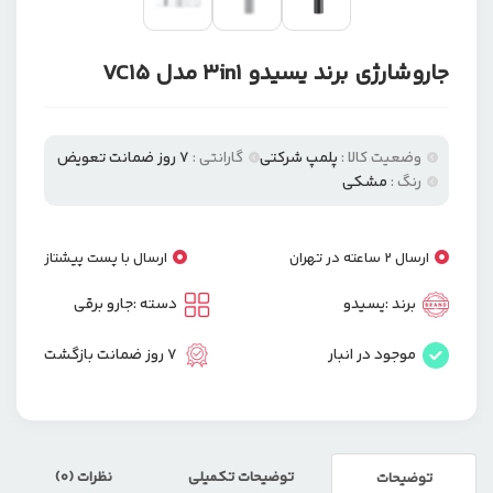
جاروشارژی برند یسیدو 3in1 مدل VC15
وضعیت کالا :
پلمپ شرکتی
گارانتی :
7 روز ضمانت تعویض
رنگ :
مشکی
ارسال 2 ساعته در تهران
ارسال با پست پیشتاز
برند :
یسیدو
دسته :
جارو برقی
موجود در انبار
7 روز ضمانت بازگشت
توضیحات تکمیلی
نظرات (0)
توضیحات