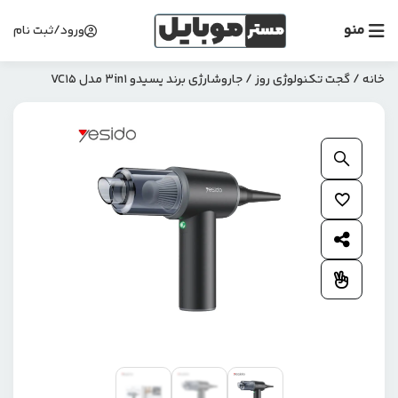
منو
ورود/ثبت نام
خانه
/
گجت تکنولوژی روز
/ جاروشارژی برند یسیدو 3in1 مدل VC15
بزرگنمایی محصول
افزودن به علاقمندی ها
اشتراک گذاری محصول
افزودن به مقایسه