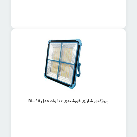
پروژکتور شارژی خورشیدی 100 وات مدل BL-911