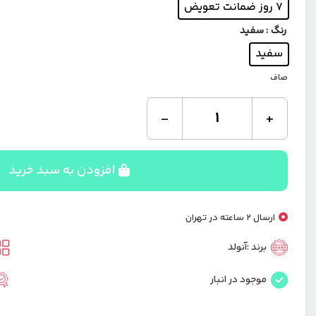
7 روز ضمانت تعویض
رنگ
: سفید
سفید
صاف
تصفیه
-
+
هوا
و
رطوبت
ساز
افزودن به سبد خرید
آنولد
آلمان
مدل
ارسال 2 ساعته در تهران
Delta
عدد
برند :
آنولد
موجود در انبار