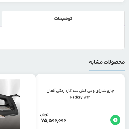
توضیحات
محصولات مشابه
جارو شارژی و تی کش سه کاره ردکی آلمان
Redkey W12
تومان
75,500,000