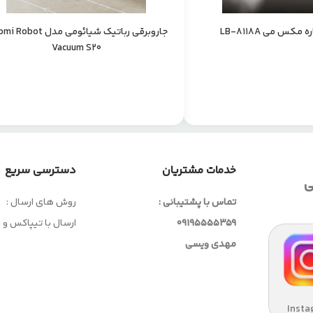
 مکس می LB-8118A
جاروبرقی رباتیک شیائومی مدل ot
Vacuum S20
خدمات مشتریان
دسترسی سریع
ی
تماس با پشتیبانی :
روش های ارسال :
09195555359
ارسال با تیپاکس و
مهدی ویسی
Insta