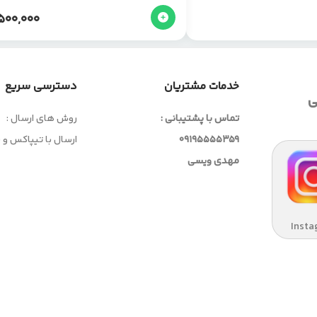
500,000
خدمات مشتریان
دسترسی سریع
ی
تماس با پشتیبانی :
روش های ارسال :
09195555359
ارسال با تیپاکس و
مهدی ویسی
Insta