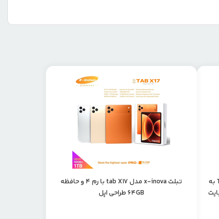
تبلت لپ تاپ شو برند x-inova مدل Tab S12 به
تبلت x-inova مدل tab X17 با رم 4 و حافظه
64GB طراحی اپل