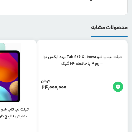
محصولات مشابه
تبلت لپتاپ شو Tab S26 X-inova برند ایکس نوا
– رم 4 با حافظه 64 گیگ
تومان
24,000,000
نمایش 10اینچ ظرفیت اسمی 1ترابایت با رم 16