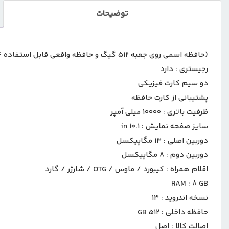
توضیحات
(حافظه اسمی روی جعبه ۵۱۲ گیگ و حافظه واقعی قابل استفاده ۶۴ گیگ )
رجیستری :
دارد
دو سیم کارت فیزیکی
پشتیبانی از کارت حافظه
ظرفیت باتری :
10000 میلی آمپر
سایز صفحه نمایش :
10.1 in
دوربین اصلی :
13 مگاپیکسل
دوربین دوم :
8 مگاپیکسل
اقلام همراه :
کیبورد / ماوس / OTG / شارژر / گارد
RAM :
8 GB
نسخه اندروید :
13
حافظه داخلی :
512 GB
اصالت کالا :
اصل