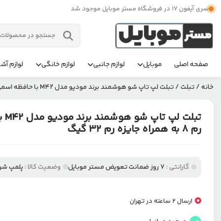
سری آیفون 17 در فروشگاه مستر موبایل موجود شد
صفحه اصلی
موبایل
لوازم جانبی
لوازم خانگی
لوازم آشپ
خانه
/
تبلت
/ تبلت لپ تاپ شو هوشمند برند مودیو مدل M42 با حافظه اسمی ۵۱۲ گیگ رم ۸ به همراه جایزه رم ۳۲ گیگ
رم ۸ به همراه جایزه رم ۳۲ گیگ
گارانتی :
۷ روز ضمانت تعویض مستر موبایل
وضعیت کالا :
پلمپ شر
ارسال 2 ساعته در تهران