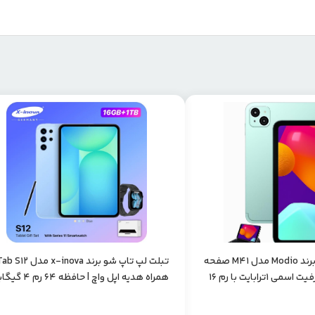
تبلت لپ تاپ شو برند Modio مدل M41 صفحه
همراه هدیه اپل واچ | حافظه 64 رم 4 گیگابایت