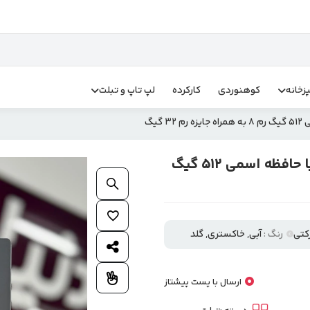
زخانه
کوهنوردی
کارکرده
لپ تاپ و تبلت
تبلت لپ تاپ شو هوشمند برند مودیو مدل M42 با حافظه اسمی ۵۱۲ گیگ
بزرگنمایی محصول
افزودن به علاقمندی ها
کتی
رنگ :
آبی, خاکستری, گلد
اشتراک گذاری محصول
افزودن به مقایسه
ارسال با پست پیشتاز