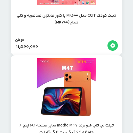
تبلت کودک CCIT مدل MK600 با کاور فانتزی‌ ضدضربه و کلی
هدایا(MK700)
تومان
11,500,000
تبلت لپ تاپ شو برند modio M47 سایز صفحه 10.1 اینچ /
حافظه 64 گیگ و رم 4 گیگابایت