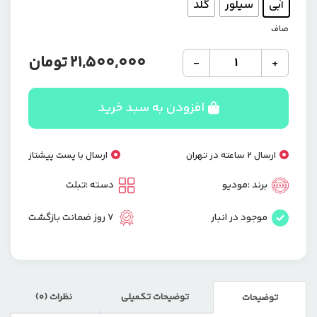
آبی
سیلور
گلد
صاف
تبلت
21,500,000
تومان
-
+
لپ
تاپ
شو
افزودن به سبد خرید
برند
ایکس
اینووا
ارسال 2 ساعته در تهران
ارسال با پست پیشتاز
Tab
10
برند :
مودیو
دسته :
تبلت
|
حافظه
موجود در انبار
7 روز ضمانت بازگشت
64
رم
4
گیگابایت
عدد
توضیحات تکمیلی
نظرات (0)
توضیحات