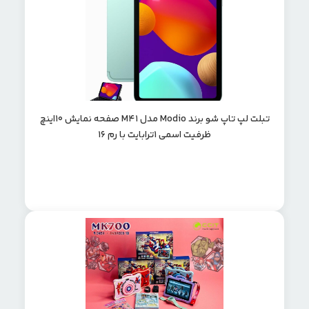
تبلت لپ تاپ شو برند Modio مدل M41 صفحه نمایش 10اینچ
ظرفیت اسمی 1ترابایت با رم 16