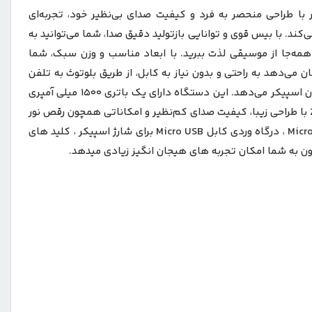
است. این اسپیکر با طراحی منحصر به فرد و کیفیت صدای بی‌نظیر خود، تجربه‌ای
ئیات موسیقی را به شما منتقل می‌کند. با بیس قوی و توانایی بازتولید دقیق صدا، شما می‌توانید به
همه‌جا از موسیقی لذت ببرید. با ابعاد مناسب و وزن سبک، شما
می‌دهد به راحتی و بدون نیاز به کابل، از طریق بلوتوث به تلفن
همراه، تبلت یا دستگاه‌های دیگر متصل شوید و موسیقی خود را پخش کنید. این امکان به شما انعطاف بیشتری در انتخاب مکان قرار دادن اسپیکر می‌دهد. این دستگاه دارای یک باتری 1500 میلی آمپری
است که با یک بار شارژ کردن، می‌توانید تا چندین ساعت به طور مداوم از اسپیکر استفاده کنید. اسپیکر بلوتوثی قابل حمل مدل ZQS-4275 با طراحی زیبا، کیفیت صدای کم‌نظیر و امکاناتی همچون رقص نور
جذاب و قابل تغییر، یک انتخاب عالی برای تمام علاقمندان به موسیقی است. روی اسپیکر کنترل کننده میزان بلندی صدا ، درگاه ورودی Micro SD ، درگاه وردی کابل Micro USB برای شارژ اسپیکر ، کلید های