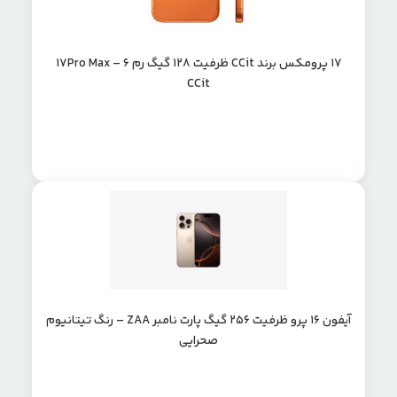
۱۷ پرومکس برند CCit ظرفیت ۱۲۸ گیگ رم 6 – 17Pro Max
CCit
آیفون 16 پرو ظرفیت 256 گیگ پارت نامبر ZAA – رنگ تیتانیوم
صحرایی