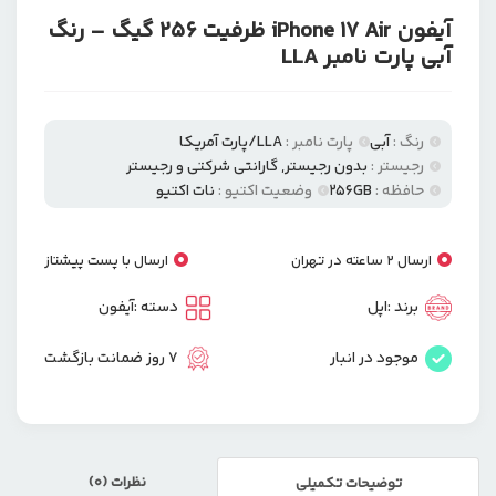
آیفون iPhone 17 Air ظرفیت 256 گیگ – رنگ
آبی پارت نامبر LLA
رنگ :
آبی
پارت نامبر :
LLA/پارت آمریکا
رجیستر :
بدون رجیستر
,
گارانتی شرکتی و رجیستر
حافظه :
256GB
وضعیت اکتیو :
نات اکتیو
ارسال 2 ساعته در تهران
ارسال با پست پیشتاز
برند :
اپل
دسته :
آیفون
موجود در انبار
7 روز ضمانت بازگشت
نظرات (0)
توضیحات تکمیلی