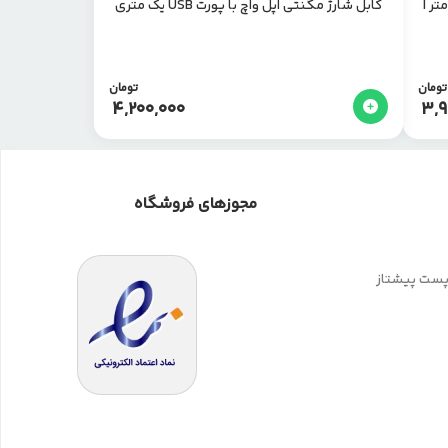
شارژ کنفی دو سر USB-C اپل با طول ۱ متر |
کابل شارژ مگنتی اپل واچ با پورت USB یک متری
تومان
تومان
4,200,000
3,9
مجوزهای فروشگاه
 پست پیشتاز