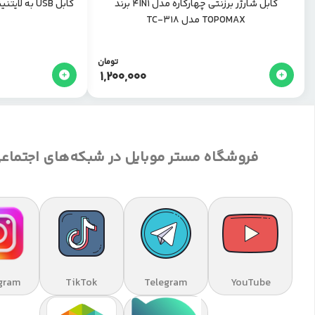
کابل شارژر برزنتی چهارکاره مدل 4IN1 برند
کابل USB به لایتنینگ اپل یک متری- اپل استوری
TOPOMAX مدل TC-318
تومان
1,200,000
فروشگاه مستر موبایل در شبکه‌های اجتماع
gram
TikTok
Telegram
YouTube