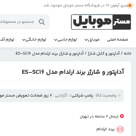
سری آیفون 17 در فروشگاه مستر موبایل موجود شد
صفحه اصلی
موبایل
لوازم جانبی
لوازم خانگی
لوازم آشپ
خانه
/
آداپتور و کابل شارژ
/ آداپتور و شارژر برند ارلدام مدل ES-SC16
آداپتور و شارژر برند ارلدام مدل ES-SC16
وضعیت کالا :
پلمپ شرکتی
گارانتی :
۷ روز ضمانت تعویض مستر موبایل
ارسال 2 ساعته در تهران
برند :
ارلدام