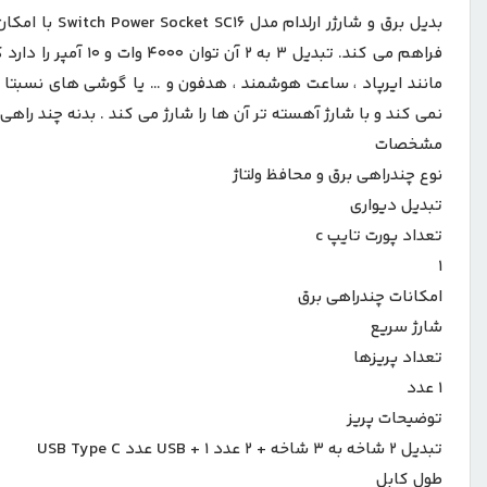
نمی کند و با شارژ آهسته تر آن ها را شارژ می کند . بدنه چند راهی برق SC16 را مواد بسیار مرغوب و نسوز پلی کربنات تشکیل داده است که در برابر حرارت و آتش سوزی بسیار 
مشخصات
نوع چندراهی برق و محافظ ولتاژ
تبدیل دیواری
تعداد پورت تایپ c
۱
امکانات چندراهی برق
شارژ سریع
تعداد پریزها
۱ عدد
توضیحات پریز
تبدیل ۲ شاخه به ۳ شاخه + ۲ عدد USB + ۱ عدد USB Type C
طول کابل