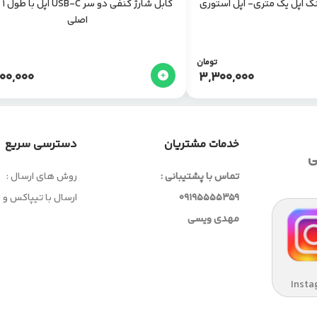
کابل 
اصلی
تومان
00,000
3,300,000
خدمات مشتریان
دسترسی سریع
ی
تماس با پشتیبانی :
روش های ارسال :
09195555359
ارسال با تیپاکس و
مهدی ویسی
Insta