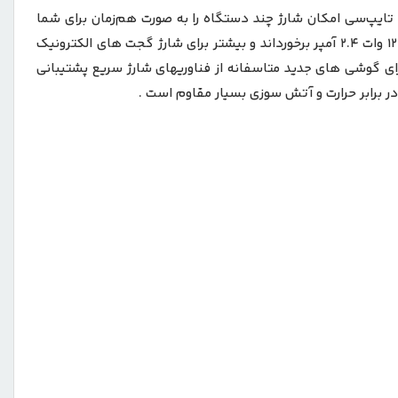
ر ارلدام مدل Switch Power Socket SC16 با امکان تبدیل 3 شاخه به دو شاخه و همچنین دارای 2 پورت یو‌اس‌بی و 1 پورت تایپ‌سی امکان شارژ چند دستگاه را به صورت هم‌زمان برای شما
فراهم می کند. تبدیل 3 به 2 آن توان 4000 وات و 10 آمپر را دارد که بسیار مناسب و با کیفیت است و شارژرهای USB و USB-C آن از توان 12 وات 2.4 آمپر برخورداند و بیشتر برای شارژ گجت های الکترونیک
گوشی های نسبتا قدیمی مانند گوشی های ساخته شده تا سال 2020 مناسب هستند و برای گوشی های جدید متاسفانه از فناوریهای شارژ سریع پشتیبانی