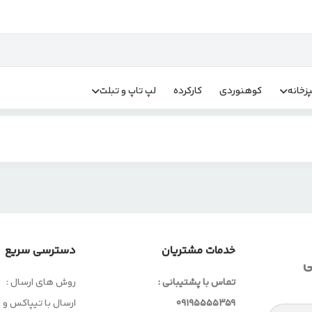
زخانه
کوهنوردی
کارکرده
لپ تاپ و تبلت
خدمات مشتریان
دسترسی سریع
ی
تماس با پشتیبانی :
روش های ارسال :
09195555359
ارسال با تیپاکس و